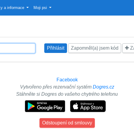
y a informace
Moji psi
Zapomněl(a) jsem kód
Za
Facebook
Vytvořeno přes rezervační systém
Dogres.cz
Stáhněte si Dogres do vašeho chytrého telefonu
Odstoupení od smlouvy