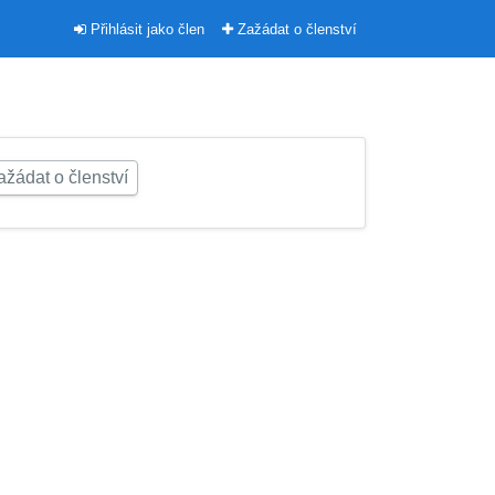
Přihlásit jako člen
Zažádat o členství
žádat o členství